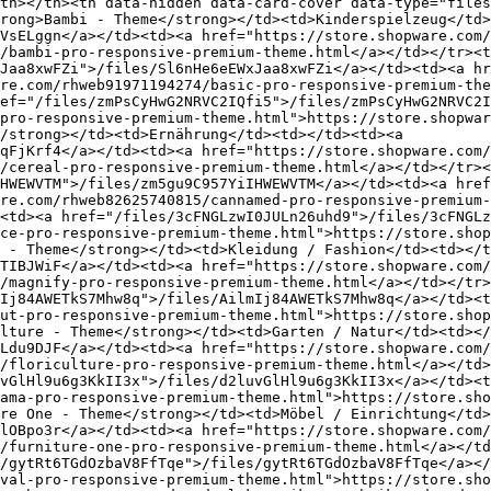
th></th><th data-hidden data-card-cover data-type="files
rong>Bambi - Theme</strong></td><td>Kinderspielzeug</td>
VsELggn</a></td><td><a href="https://store.shopware.com
/bambi-pro-responsive-premium-theme.html</a></td></tr><t
Jaa8xwFZi">/files/Sl6nHe6eEWxJaa8xwFZi</a></td><td><a hr
re.com/rhweb91971194274/basic-pro-responsive-premium-the
ef="/files/zmPsCyHwG2NRVC2IQfi5">/files/zmPsCyHwG2NRVC2I
pro-responsive-premium-theme.html">https://store.shopwar
/strong></td><td>Ernährung</td><td></td><td><a 
qFjKrf4</a></td><td><a href="https://store.shopware.com/
/cereal-pro-responsive-premium-theme.html</a></td></tr><
HWEWVTM">/files/zm5gu9C957YiIHWEWVTM</a></td><td><a href
re.com/rhweb82625740815/cannamed-pro-responsive-premium-
<td><a href="/files/3cFNGLzwI0JULn26uhd9">/files/3cFNGLz
ce-pro-responsive-premium-theme.html">https://store.shop
 - Theme</strong></td><td>Kleidung / Fashion</td><td></t
TIBJWiF</a></td><td><a href="https://store.shopware.com/
/magnify-pro-responsive-premium-theme.html</a></td></tr>
Ij84AWETkS7Mhw8q">/files/AilmIj84AWETkS7Mhw8q</a></td><t
ut-pro-responsive-premium-theme.html">https://store.shop
lture - Theme</strong></td><td>Garten / Natur</td><td></
Ldu9DJF</a></td><td><a href="https://store.shopware.com/
/floriculture-pro-responsive-premium-theme.html</a></td>
vGlHl9u6g3KkII3x">/files/d2luvGlHl9u6g3KkII3x</a></td><t
ama-pro-responsive-premium-theme.html">https://store.sho
re One - Theme</strong></td><td>Möbel / Einrichtung</td>
lOBpo3r</a></td><td><a href="https://store.shopware.com/
/furniture-one-pro-responsive-premium-theme.html</a></t
/gytRt6TGdOzbaV8FfTqe">/files/gytRt6TGdOzbaV8FfTqe</a></
val-pro-responsive-premium-theme.html">https://store.sho