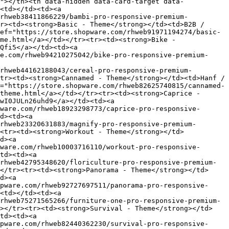
"></th><th data-hidden data-card-target data-
<td></td><td><a 
/rhweb38411866229/bambi-pro-responsive-premium-
r><td><strong>Basic - Theme</strong></td><td>B2B / 
ef="https://store.shopware.com/rhweb91971194274/basic-
me.html</a></td></tr><tr><td><strong>Bike - 
Qfi5</a></td><td><a 
e.com/rhweb94210275042/bike-pro-responsive-premium-
rhweb44162188043/cereal-pro-responsive-premium-
tr><td><strong>Cannamed - Theme</strong></td><td>Hanf / 
="https://store.shopware.com/rhweb82625740815/cannamed-
theme.html</a></td></tr><tr><td><strong>Caprice - 
wI0JULn26uhd9</a></td><td><a 
ware.com/rhweb18923298773/caprice-pro-responsive-
d><td><a 
rhweb23320631883/magnify-pro-responsive-premium-
<tr><td><strong>Workout - Theme</strong></td>
d><a 
ware.com/rhweb10003716110/workout-pro-responsive-
td><td><a 
rhweb42795348620/floriculture-pro-responsive-premium-
</tr><tr><td><strong>Panorama - Theme</strong></td>
d><a 
pware.com/rhweb92727697511/panorama-pro-responsive-
<td></td><td><a 
rhweb75271565266/furniture-one-pro-responsive-premium-
d></tr><tr><td><strong>Survival - Theme</strong></td>
td><td><a 
pware.com/rhweb82440362230/survival-pro-responsive-