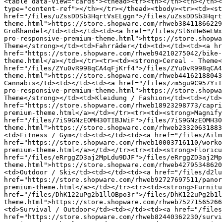
<table data-view="cards"><thead><tr><th></th><th></th><
type="content-ref"></th></tr></thead><tbody><tr><td><st
href="/files/uZssDDSb3HqrtVsELggn">/files/uZssDDSb3Hqrt
theme.html">https://store.shopware.com/rhweb38411866229
Großhandel</td><td></td><td><a href="/files/Sl6nHe6eEWx
pro-responsive-premium-theme.html">https://store.shopwa
Theme</strong></td><td>Fahrräder</td><td></td><td><a hr
href="https://store.shopware.com/rhweb94210275042/bike-
theme.html</a></td></tr><tr><td><strong>Cereal - Theme<
href="/files/ZYu0vR998qCA4qFjKrf4">/files/ZYu0vR998qCA4
theme.html">https://store.shopware.com/rhweb44162188043
Cannabis</td><td></td><td><a href="/files/zm5gu9C957YiI
pro-responsive-premium-theme.html">https://store.shopwa
Theme</strong></td><td>Kleidung / Fashion</td><td></td>
href="https://store.shopware.com/rhweb18923298773/capri
premium-theme.html</a></td></tr><tr><td><strong>Magnify
href="/files/7iS9GNzEOMH30TIBJWiF">/files/7iS9GNzEOMH30
theme.html">https://store.shopware.com/rhweb23320631883
<td>Fitness / Gym</td><td></td><td><a href="/files/Ailm
href="https://store.shopware.com/rhweb10003716110/worko
premium-theme.html</a></td></tr><tr><td><strong>Floricu
href="/files/eRrggZD3aj2MpLdu9DJF">/files/eRrggZD3aj2Mp
theme.html">https://store.shopware.com/rhweb42795348620
<td>Outdoor / Ski</td><td></td><td><a href="/files/d2lu
href="https://store.shopware.com/rhweb92727697511/panor
premium-theme.html</a></td></tr><tr><td><strong>Furnitu
href="/files/DhK122uPg2b1llOBpo3r">/files/DhK122uPg2b1l
theme.html">https://store.shopware.com/rhweb75271565266
<td>Survival / Outdoor</td><td></td><td><a href="/files
href="https://store.shopware.com/rhweb82440362230/survi