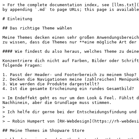
> For the complete documentation index, see [llms.txt](
by appending `.md` to page URLs; this page is available
# Einleitung

## Das richtige Theme wählen

Meine Themes decken einen sehr großen Anwendungsbereich
zu wissen, dass die Themes nur **eine mögliche Art der 
#### Wie findest du also heraus, welches Theme zu deine
Konzentriere dich nicht auf Farben, Bilder oder Schrift
folgende Fragen:

1. Passt der Header- und Footerbereich zu meinem Shop?

2. Decken die Navigationen meine (zahlreichen) Menüpunk
3. Wie werden die Produkte dargestellt?

4. Ist die gesamte Erscheinung ein rundes Gesamtbild?

> Im Endeffekt geht es nur um den Look & Feel. Fühlst d
Nachhinein, aber die Grundlage muss stimmen.

>

> Ich helfe dir gerne bei der Entscheidungsfindung und 
>

> — Robin Humpert von [RH-Webdesign](https://rh-webdesi
## Meine Themes im Shopware Store
